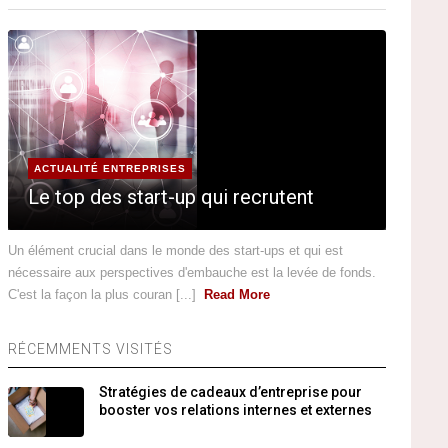
ACTUALITÉ ENTREPRISES
Le top des start-up qui recrutent
Un élément crucial dans le monde des start-ups et qui est
nécessaire aux perspectives d'embauche est la levée de fonds.
C'est la façon la plus couran [...]
Read More
RÉCEMMENTS VISITÉS
Stratégies de cadeaux d’entreprise pour
booster vos relations internes et externes