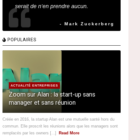
serait de n’en prendre aucun.
- Mark Zuckerberg
POPULAIRES
ACTUALITÉ ENTREPRISES
Zoom sur Alan : la start-up sans
manager et sans réunion
Créée en 2016, la startup Alan est une mutuelle santé hors du
commun. Elle proscrit les réunions alors que les managers sont
remplacés par les owners [...]
Read More