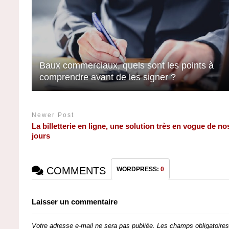
Baux commerciaux, quels sont les points à
comprendre avant de les signer ?
Newer Post
La billetterie en ligne, une solution très en vogue de no
jours
COMMENTS
WORDPRESS:
0
Laisser un commentaire
Votre adresse e-mail ne sera pas publiée.
Les champs obligatoire