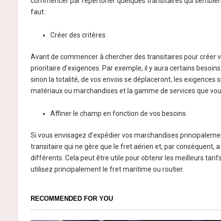
commencer par répertorier quelques transitaires qui semblent 
faut :
Créer des critères
Avant de commencer à chercher des transitaires pour créer votr
prioritaire d’exigences. Par exemple, il y aura certains besoins 
sinon la totalité, de vos envois se déplaceront, les exigence
matériaux ou marchandises et la gamme de services que vous 
Affiner le champ en fonction de vos besoins
Si vous envisagez d’expédier vos marchandises principalement
transitaire qui ne gère que le fret aérien et, par conséquent,
différents. Cela peut être utile pour obtenir les meilleurs tari
utilisez principalement le fret maritime ou routier.
RECOMMENDED FOR YOU