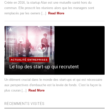
Créée en 2016, la startup Alan est une mutuelle santé hors du
commun. Elle proscrit les réunions alors que les managers sont
remplacés par les owners [...]
Read More
ACTUALITÉ ENTREPRISES
Le top des start-up qui recrutent
Un élément crucial dans le monde des start-ups et qui est nécessaire
aux perspectives d'embauche est la levée de fonds. C'est la façon la
plus couran [...]
Read More
RÉCEMMENTS VISITÉS